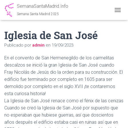
SemanaSantaMadrid.Info
Semana Santa Madrid 2025
C
A
M
Iglesia de San José
B
I
A
Publicado por
admin
en
19/09/2023
R
M
En el convento de San Hermenegildo de los carmelitas
O
D
descalzos se inició la gran Iglesia de San José cuando
O
Fray Nicolás de Jesús dio la orden para su construcción. El
D
edificio fue terminado por completo en 1605 para ser
E
N
demolido por completo en el siglo XVII ¡te contaremos
A
esta curiosa historia!
V
La Iglesia de San José renace como el fénix de las cenizas
E
G
Cuando se creó la Iglesia de San José por supuesto que
A
no esperaban que hubiese guerras, así que doscientos
C
años después el edificio estaba casi en ruinas así que en
I