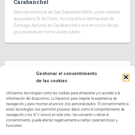
Carabanchel
Descubre historia de San Sebastián Mártir, joven valiente
que predicó fe de Cristo. Acompaña a Hermandad de
Santiago Apóstol en Carabanchel y vive emoción de las
procesiones en honor a este santo.
UNCATEGORIZED
Gestionar el consentimiento
Iglesia de la Concepcion Real de
de las cookies
Calatrava
Utilizamos tecnologías como las cookies para almacenar y/o acceder a la
Descubre la historia y el arte de la Iglesia de la
información del dispositivo. Lo hacemos para mejorar la experiencia de
navegación y para mostrar anuncios (no) personalizados. El consentimiento a
Concepción Real de Calatrava, construida en el siglo XVII
estas tecnologías nos permitirá procesar datos como el comportamiento de
y unida a la orden militar del mismo nombre.
navegación o los ID's únicos en este sitio. No consentir o retirar el
consentimiento, puede afectar negativamente a ciertas características y
funciones.