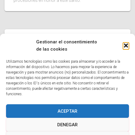
procesiones en honor a este santo.
UNCATEGORIZED
Gestionar el consentimiento
Iglesia de la Concepcion Real de
de las cookies
Calatrava
Utilizamos tecnologías como las cookies para almacenar y/o acceder a la
Descubre la historia y el arte de la Iglesia de la
información del dispositivo. Lo hacemos para mejorar la experiencia de
navegación y para mostrar anuncios (no) personalizados. El consentimiento a
Concepción Real de Calatrava, construida en el siglo XVII
estas tecnologías nos permitirá procesar datos como el comportamiento de
y unida a la orden militar del mismo nombre.
navegación o los ID's únicos en este sitio. No consentir o retirar el
consentimiento, puede afectar negativamente a ciertas características y
funciones.
ACEPTAR
POLÍTICA DE COOKIES
AVISO LEGAL
DENEGAR
POLÍTICA DE PRIVACIDAD