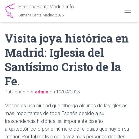
SemanaSantaMadrid.Info
Semana Santa Madrid 2025
C
A
M
Visita joya histórica en
B
I
A
Madrid: Iglesia del
R
M
Santísimo Cristo de la
O
D
O
Fe.
D
E
Publicado por
admin
en
19/09/2023
N
A
V
Madrid es una ciudad que alberga algunas de las iglesias
E
más importantes de toda España debido a su
G
trascendencia histórica, su imponente diseño
A
C
arquitectónico o por el número de reliquias que hay en su
I
interior. Por tal motivo cada vez más personas deciden